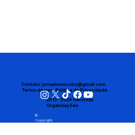
Edson Gomes segue internado após
passar mal depois de show em
Salvador
Contato:
jornalismocubo@gmail.com
Termo de uso
Politica de Privacidade
2013 - 2026 Heromax
Organizações
©
Copyright