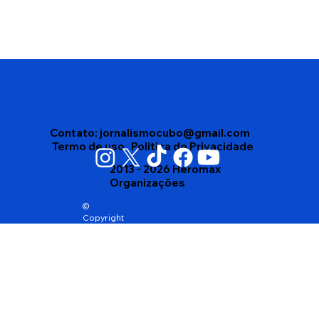
Edson Gomes segue internado após
passar mal depois de show em
Salvador
Contato:
jornalismocubo@gmail.com
Termo de uso
Politica de Privacidade
2013 - 2026 Heromax
Organizações
©
Copyright