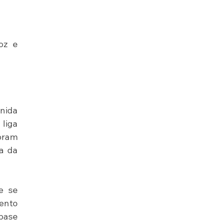
z e 
ida 
iga 
ram 
a da 
 se 
ento 
ase 