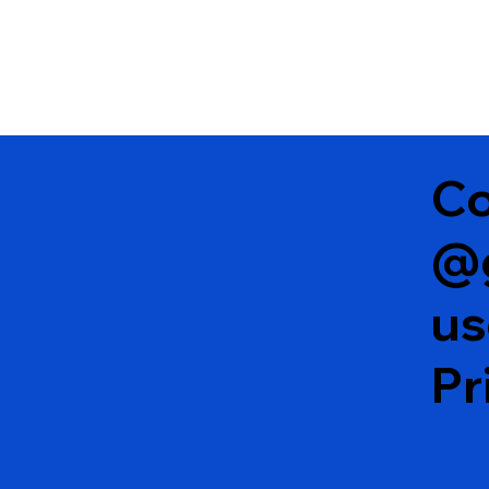
Co
@
u
Pr