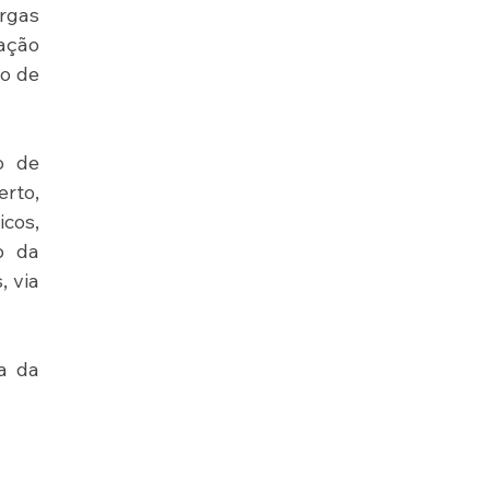
rgas 
ação 
o de 
 de 
rto, 
os, 
 da 
 via 
 da 