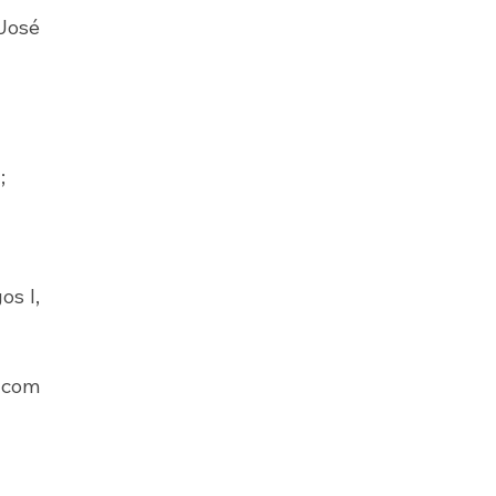
osé 
;
s I, 
com 