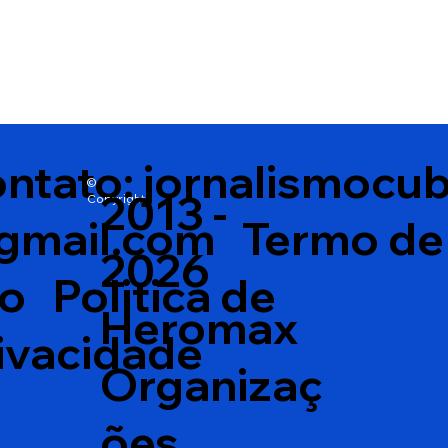
ntato:
jornalismocu
©
2013 -
Copyright
gmail.com
Termo de
2026
so
Politica de
Heromax
ivacidade
Organizaç
ões