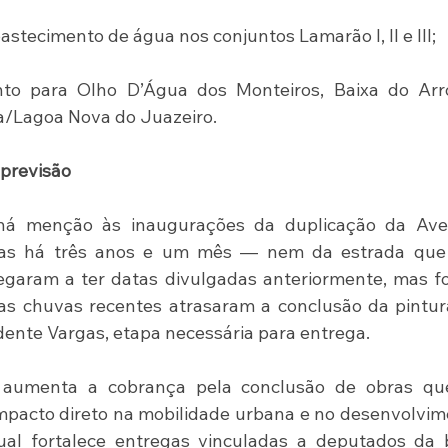
stecimento de água nos conjuntos Lamarão I, II e III;
to para Olho D’Água dos Monteiros, Baixa do Arro
/Lagoa Nova do Juazeiro.
previsão
há menção às inaugurações da duplicação da Aven
as há três anos e um mês — nem da estrada que l
garam a ter datas divulgadas anteriormente, mas fo
as chuvas recentes atrasaram a conclusão da pintur
idente Vargas, etapa necessária para entrega.
 aumenta a cobrança pela conclusão de obras que
mpacto direto na mobilidade urbana e no desenvolvim
ual fortalece entregas vinculadas a deputados da b