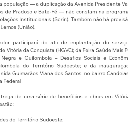
 população — a duplicação da Avenida Presidente Va
itos de Pradoso e Bate-Pé — não constam na program
elações Institucionais (Serin). Também não há previsã
 Lemos (União).
dor participará do ato de implantação do serviço
de Vitória da Conquista (HGVC); da Feira Saúde Mais Pe
 Negra e Quilombola – Desafios Sociais e Econômic
ilombola do Território Sudoeste; e da inauguração
nida Guimarães Viana dos Santos, no bairro Candeias,
a Federal.
rega de uma série de benefícios e obras em Vitória
estão:
es do Território Sudoeste;