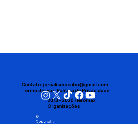
Pesquisa Paraná Pesquisas aponta
ACM Neto na liderança pela disputa
do Governo da Bahia; Jerônimo
Rodrigues aparece com 38,7%
Contato:
jornalismocubo@gmail.com
Termo de uso
Politica de Privacidade
2013 - 2026 Heromax
Organizações
©
Copyright