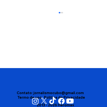
Disputa interna no Democracia Cristã
leva partido a homologar dois nomes
para o Governo da Bahia
Contato:
jornalismocubo@gmail.com
Termo de uso
Politica de Privacidade
2013 - 2026 Heromax