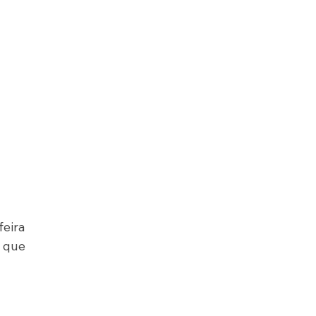
eira 
que 