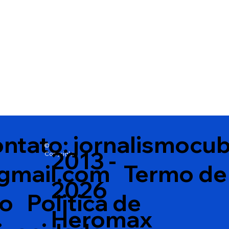
ntato:
jornalismocu
©
2013 -
Copyright
gmail.com
Termo de
2026
so
Politica de
Heromax