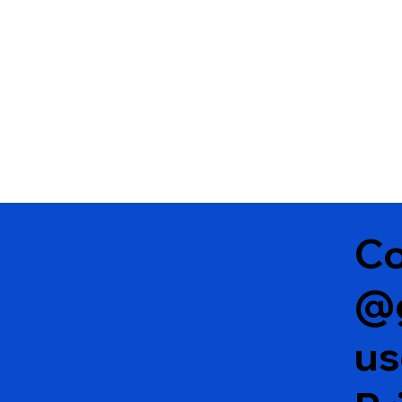
resistência e direitos
Co
@
u