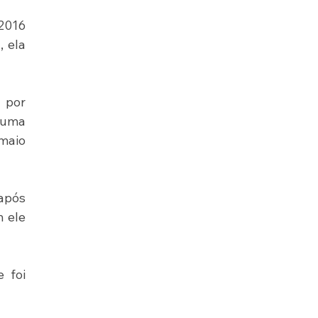
2016 
 ela 
por 
uma 
maio 
após 
 ele 
foi 