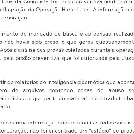
tória da Conquista foi preso preventivamente no úl
 deflagração da Operação Hang Loser. A informação co
 corporação.
rimento do mandado de busca e apreensão realizado
ado não havia sido preso, o que gerou questionament
 Após a análise das provas coletadas durante a operaçã
 pela prisão preventiva, que foi autorizada pela Justi
rtir de relatórios de inteligência cibernética que apont
m de arquivos contendo cenas de abuso sex
há indícios de que parte do material encontrado tenha 
gado.
receu uma informação que circulou nas redes sociais 
orporação, não foi encontrado um “estúdio” de prod