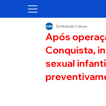
Da Redação
2 de jun.
Após operaçã
Conquista, i
sexual infant
preventivam