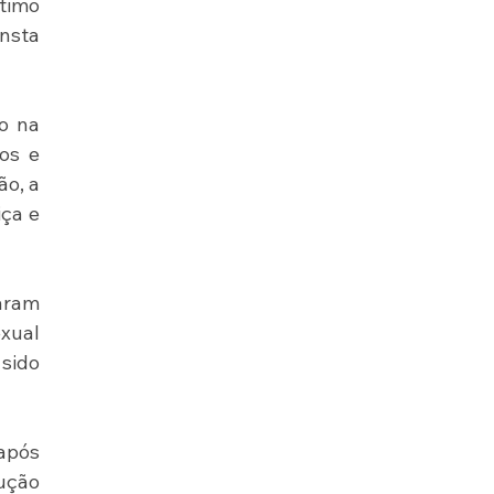
timo 
nsta 
 na 
os e 
o, a 
ça e 
aram 
ual 
sido 
após 
ução 