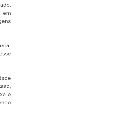
ado, 
 em 
ens 
ial 
esse 
dade 
aso, 
xe o 
ndo 