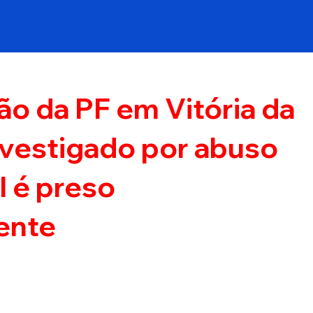
o da PF em Vitória da
nvestigado por abuso
il é preso
ente