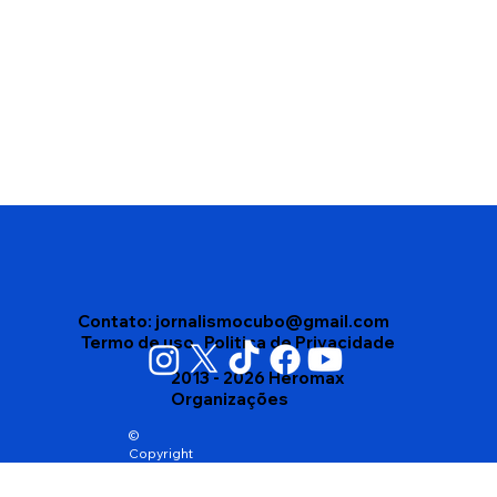
Vitória da Conquista reconhece
abelhas nativas sem ferrão como
patrimônio natural e cria medidas de
proteção
Contato:
jornalismocubo@gmail.com
Termo de uso
Politica de Privacidade
2013 - 2026 Heromax
Organizações
©
Copyright