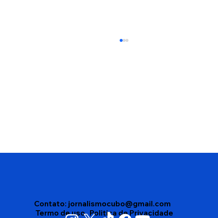
Pesquisa Paraná Pesquisas aponta
ACM Neto na liderança pela disputa
do Governo da Bahia; Jerônimo
Rodrigues aparece com 38,7%
Contato:
jornalismocubo@gmail.com
Termo de uso
Politica de Privacidade