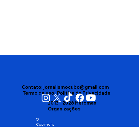
Vigilância Sanitária apreende mais de
4 mil produtos vencidos em depósito
no bairro Brasil, em Vitória da
Conquista
Contato:
jornalismocubo@gmail.com
Termo de uso
Politica de Privacidade
2013 - 2026 Heromax
Organizações
©
Copyright