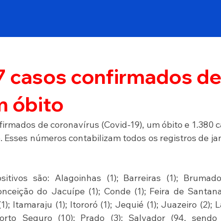
7 casos confirmados d
m óbito
firmados de coronavírus (Covid-19), um óbito e 1.380 c
 Esses números contabilizam todos os registros de jan
tivos são: Alagoinhas (1); Barreiras (1); Brumado 
nceição do Jacuípe (1); Conde (1); Feira de Santana 
(1); Itamaraju (1); Itororó (1); Jequié (1); Juazeiro (2); L
Porto Seguro (10); Prado (3); Salvador (94, sendo 