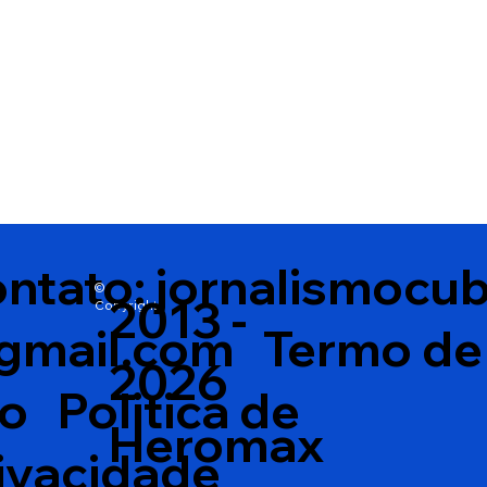
ntato:
jornalismocu
©
2013 -
Copyright
gmail.com
Termo de
2026
so
Politica de
Heromax
ivacidade