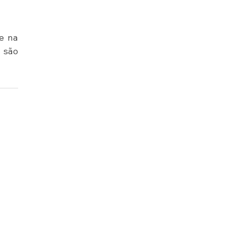
e na 
são 