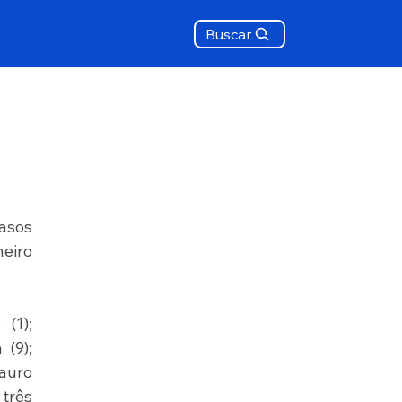
Buscar
e
asos 
eiro 
(1); 
(9); 
auro 
três 