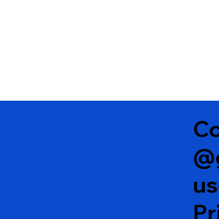
Co
@
u
Pr