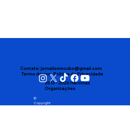
PT confirma candidatura de Jerônimo
Rodrigues à reeleição ao Governo da
Bahia durante convenção em Salvador
Contato:
jornalismocubo@gmail.com
Termo de uso
Politica de Privacidade
2013 - 2026 Heromax
Organizações
©
Copyright