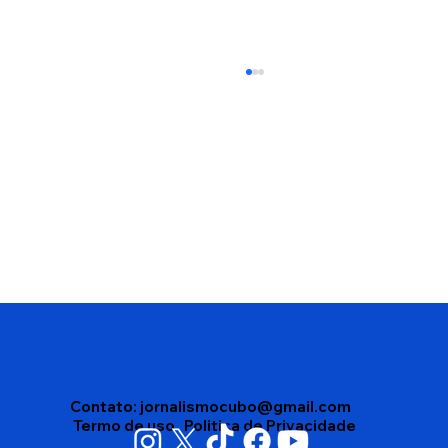
Vigilância Sanitária apreende mais de
4 mil produtos vencidos em depósito
no bairro Brasil, em Vitória da
Conquista
Contato:
jornalismocubo@gmail.com
Termo de uso
Politica de Privacidade