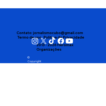
Edson Gomes segue internado após
passar mal depois de show em
Salvador
Contato:
jornalismocubo@gmail.com
Termo de uso
Politica de Privacidade
2013 - 2026 Heromax
Organizações
©
Copyright