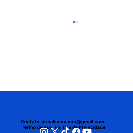
Vigilância Sanitária apreende mais de
4 mil produtos vencidos em depósito
no bairro Brasil, em Vitória da
Conquista
Contato:
jornalismocubo@gmail.com
Termo de uso
Politica de Privacidade