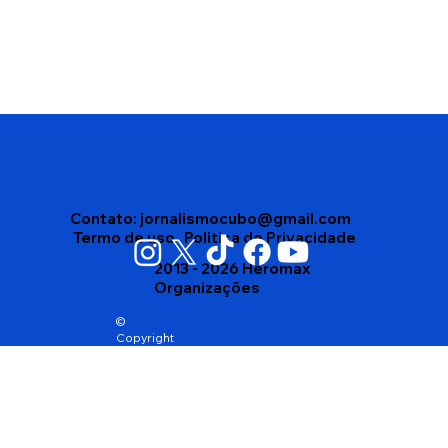
Vitória da Conquista reconhece
abelhas nativas sem ferrão como
patrimônio natural e cria medidas de
proteção
Contato:
jornalismocubo@gmail.com
Termo de uso
Politica de Privacidade
2013 - 2026 Heromax
Organizações
©
Copyright