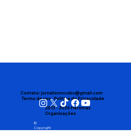
Vigilância Sanitária apreende mais de
4 mil produtos vencidos em depósito
no bairro Brasil, em Vitória da
Conquista
Contato:
jornalismocubo@gmail.com
Termo de uso
Politica de Privacidade
2013 - 2026 Heromax
Organizações
©
Copyright