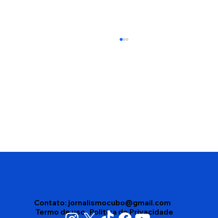
Edson Gomes segue internado após
passar mal depois de show em
Salvador
Contato:
jornalismocubo@gmail.com
Termo de uso
Politica de Privacidade