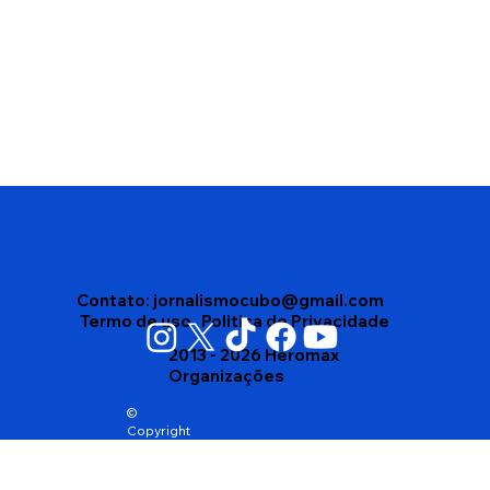
Camila Pitanga viverá Clara Nunes em
cinebiografia da cantora
Contato:
jornalismocubo@gmail.com
Termo de uso
Politica de Privacidade
2013 - 2026 Heromax
Organizações
©
Copyright