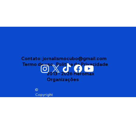
Vigilância Sanitária apreende mais de
4 mil produtos vencidos em depósito
no bairro Brasil, em Vitória da
Conquista
Contato:
jornalismocubo@gmail.com
Termo de uso
Politica de Privacidade
2013 - 2026 Heromax
Organizações
©
Copyright