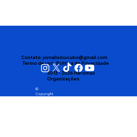
Edson Gomes segue internado após
passar mal depois de show em
Salvador
Contato:
jornalismocubo@gmail.com
Termo de uso
Politica de Privacidade
2013 - 2026 Heromax
Organizações
©
Copyright