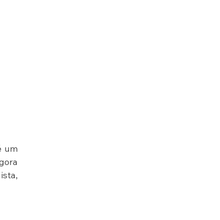
é um 
gora 
ta, 