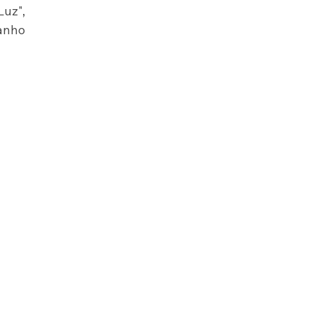
uz", 
anho 