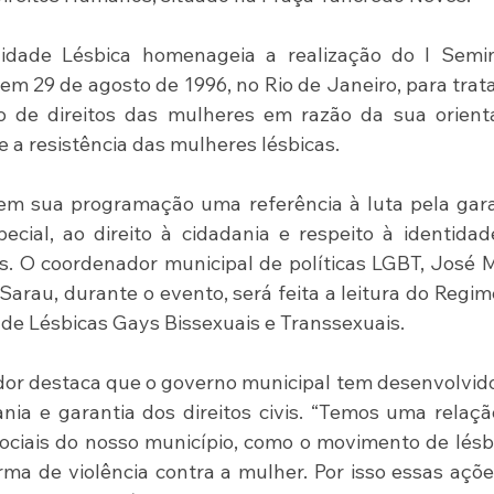
lidade Lésbica homenageia a realização do I Seminá
em 29 de agosto de 1996, no Rio de Janeiro, para trata
o de direitos das mulheres em razão da sua orienta
 e a resistência das mulheres lésbicas.
em sua programação uma referência à luta pela gara
cial, ao direito à cidadania e respeito à identidad
s. O coordenador municipal de políticas LGBT, José M
arau, durante o evento, será feita a leitura do Regim
de Lésbicas Gays Bissexuais e Transsexuais.
dor destaca que o governo municipal tem desenvolvid
nia e garantia dos direitos civis. “Temos uma relaçã
ciais do nosso município, como o movimento de lésbi
ma de violência contra a mulher. Por isso essas açõe