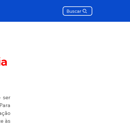
Buscar
ia
ser 
Para 
ação 
e às 