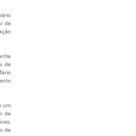
rio 
r de 
ção 
ntia 
e de 
ário 
ento 
o um 
o de 
cas, 
s de 