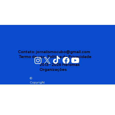
Edson Gomes segue internado após
passar mal depois de show em
Salvador
Contato:
jornalismocubo@gmail.com
Termo de uso
Politica de Privacidade
2013 - 2026 Heromax
Organizações
©
Copyright