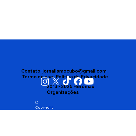
Disputa interna no Democracia Cristã
leva partido a homologar dois nomes
para o Governo da Bahia
Contato:
jornalismocubo@gmail.com
Termo de uso
Politica de Privacidade
2013 - 2026 Heromax
Organizações
©
Copyright