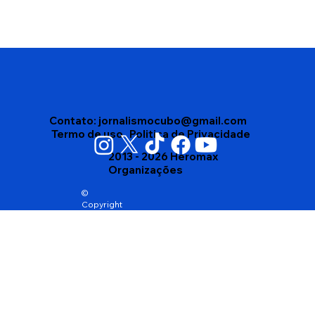
Disputa interna no Democracia Cristã
leva partido a homologar dois nomes
para o Governo da Bahia
Contato:
jornalismocubo@gmail.com
Termo de uso
Politica de Privacidade
2013 - 2026 Heromax
Organizações
©
Copyright