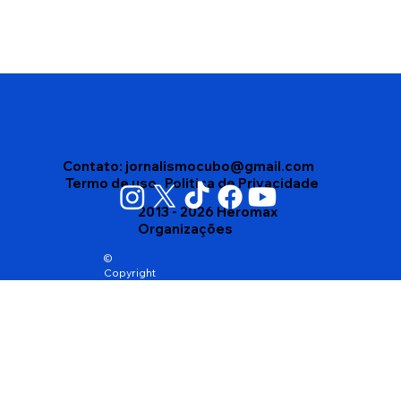
Disputa interna no Democracia Cristã
leva partido a homologar dois nomes
para o Governo da Bahia
Contato:
jornalismocubo@gmail.com
Termo de uso
Politica de Privacidade
2013 - 2026 Heromax
Organizações
©
Copyright