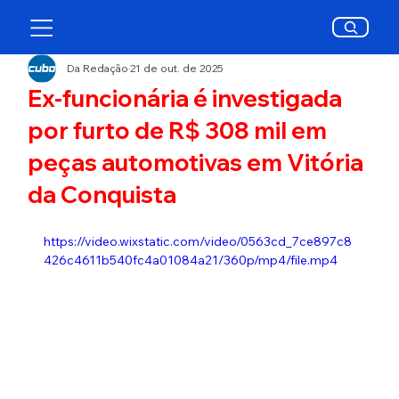
Da Redação
21 de out. de 2025
Ex-funcionária é investigada
por furto de R$ 308 mil em
peças automotivas em Vitória
da Conquista
https://video.wixstatic.com/video/0563cd_7ce897c8
426c4611b540fc4a01084a21/360p/mp4/file.mp4