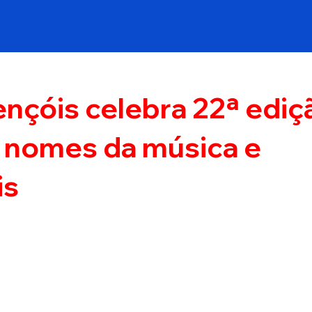
ençóis celebra 22ª ediç
 nomes da música e
is