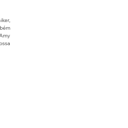
ker, 
mbém 
Amy 
ssa 