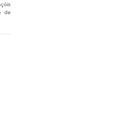
çóis 
 de 