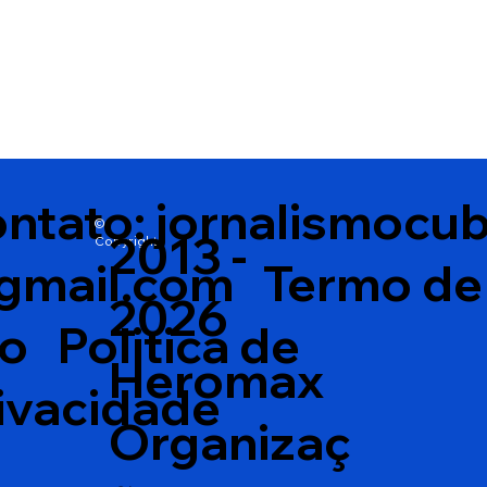
ntato:
jornalismocu
©
2013 -
Copyright
gmail.com
Termo de
2026
so
Politica de
Heromax
ivacidade
Organizaç