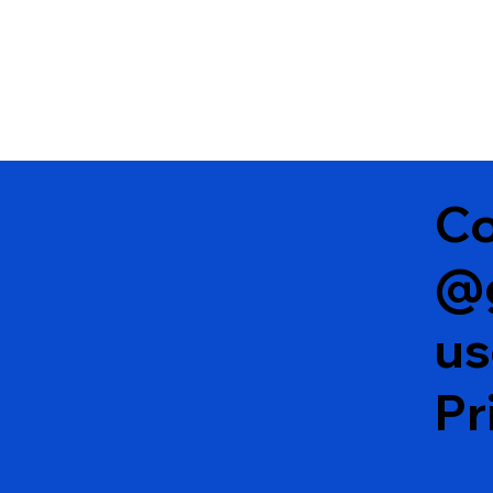
Co
@
u
Pr