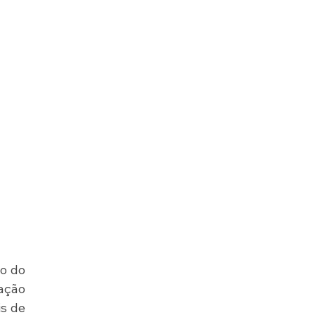
o do 
ação 
s de 