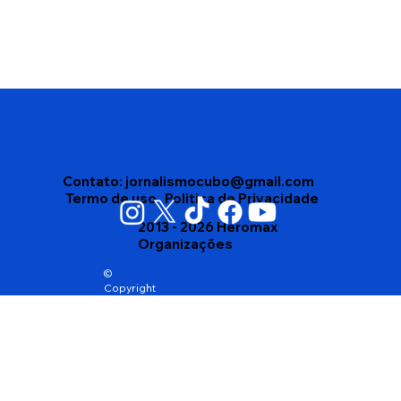
Disputa interna no Democracia Cristã
leva partido a homologar dois nomes
para o Governo da Bahia
Contato:
jornalismocubo@gmail.com
Termo de uso
Politica de Privacidade
2013 - 2026 Heromax
Organizações
©
Copyright