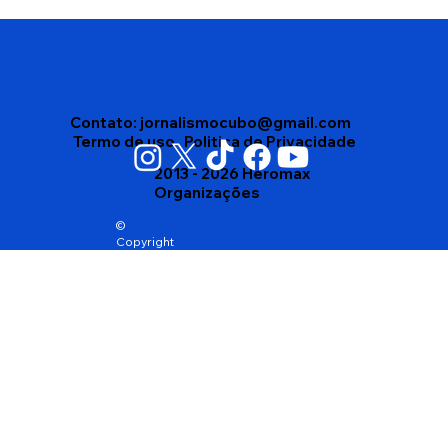
Polícia Civil da Bahia abre concurso
com 750 vagas; salários podem
chegar a R$ 16,4 mil
Contato:
jornalismocubo@gmail.com
Termo de uso
Politica de Privacidade
2013 - 2026 Heromax
Organizações
©
Copyright