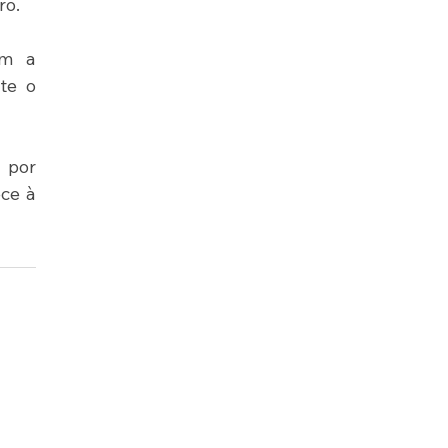
ro.
m a 
e o 
 por 
ce à 