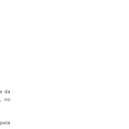
 da 
, no 
ela 