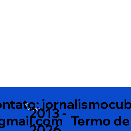
sem ferrão como
Wagner Alves 
patrimônio natural e cria
deputado esta
medidas de proteção
ntato:
jornalismocu
©
2013 -
Copyright
gmail.com
Termo de
2026