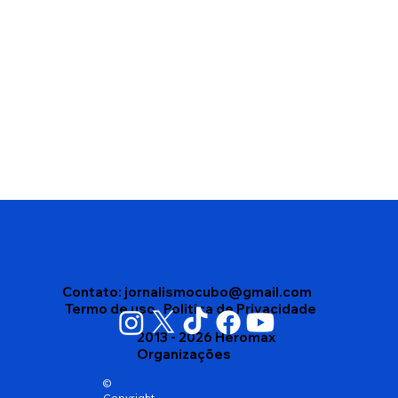
Bruna Louise diz que aceitar programa
na Globo foi "grande Cagada"
Contato:
jornalismocubo@gmail.com
Termo de uso
Politica de Privacidade
2013 - 2026 Heromax
Organizações
©
Copyright