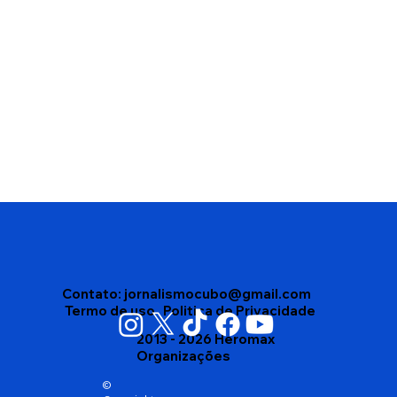
Edson Gomes segue internado após
passar mal depois de show em
Salvador
Contato:
jornalismocubo@gmail.com
Termo de uso
Politica de Privacidade
2013 - 2026 Heromax
Organizações
©