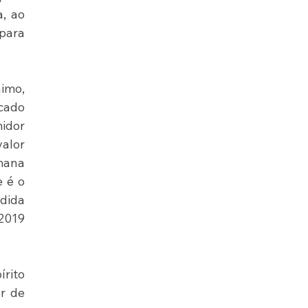
, ao 
para 
imo, 
ado 
idor 
alor 
mana 
 é o 
dida 
2019 
rito 
r de 