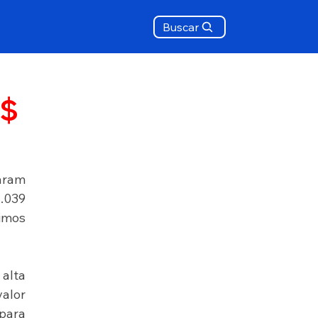
Buscar
R$
aram 
.039 
imos 
alta 
alor 
para 