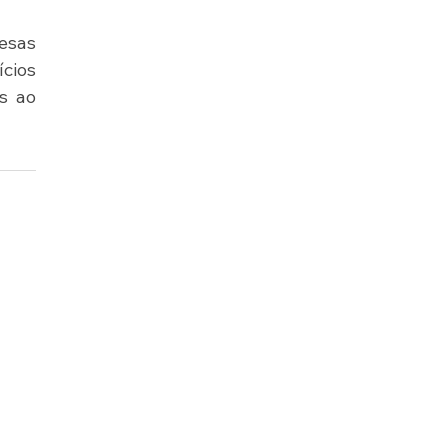
sas 
cios 
s ao 