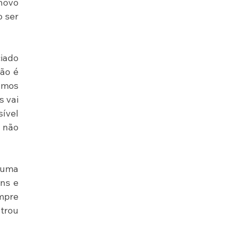
ovo 
 ser 
ado 
o é 
amos 
 vai 
ível 
 não 
 uma 
ns e 
mpre 
rou 