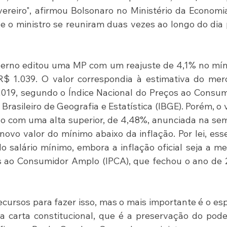
vereiro", afirmou Bolsonaro no Ministério da Economia
e o ministro se reuniram duas vezes ao longo do dia 
verno editou uma MP com um reajuste de 4,1% no mín
 1.039. O valor correspondia à estimativa do merc
 2019, segundo o Índice Nacional do Preços ao Consum
 Brasileiro de Geografia e Estatística (IBGE). Porém, o v
o com uma alta superior, de 4,48%, anunciada na se
novo valor do mínimo abaixo da inflação. Por lei, esse
o salário mínimo, embora a inflação oficial seja a me
s ao Consumidor Amplo (IPCA), que fechou o ano de 
cursos para fazer isso, mas o mais importante é o espí
 carta constitucional, que é a preservação do pode