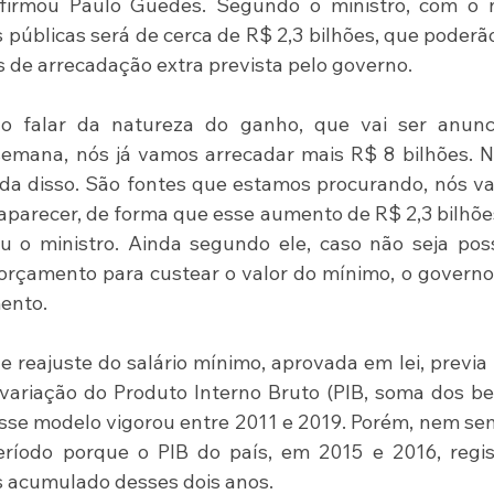
afirmou Paulo Guedes. Segundo o ministro, com o n
públicas será de cerca de R$ 2,3 bilhões, que poderão
de arrecadação extra prevista pelo governo. 
ão falar da natureza do ganho, que vai ser anunci
mana, nós já vamos arrecadar mais R$ 8 bilhões. Nã
da disso. São fontes que estamos procurando, nós v
aparecer, de forma que esse aumento de R$ 2,3 bilhões
 o ministro. Ainda segundo ele, caso não seja poss
orçamento para custear o valor do mínimo, o governo
ento.
de reajuste do salário mínimo, aprovada em lei, previa
 variação do Produto Interno Bruto (PIB, soma dos be
Esse modelo vigorou entre 2011 e 2019. Porém, nem se
íodo porque o PIB do país, em 2015 e 2016, regist
s acumulado desses dois anos.