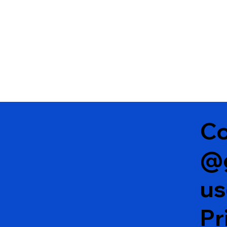
Co
@
u
Pr