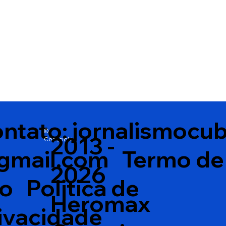
ntato:
jornalismocu
©
2013 -
Copyright
gmail.com
Termo de
2026
so
Politica de
Heromax
ivacidade