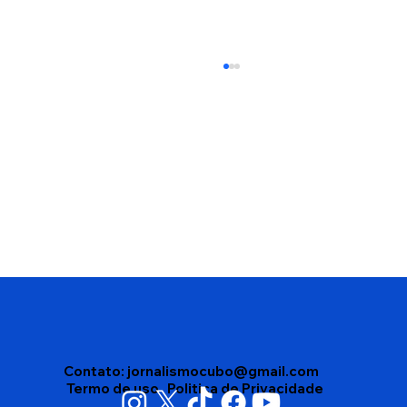
Edson Gomes segue internado após
passar mal depois de show em
Salvador
Contato:
jornalismocubo@gmail.com
Termo de uso
Politica de Privacidade