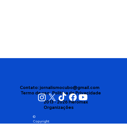
Operação apreende cerca de uma
tonelada de cocaína no Porto de
Salvador e prende nove bandidos
Contato:
jornalismocubo@gmail.com
Termo de uso
Politica de Privacidade
2013 - 2026 Heromax
Organizações
©
Copyright