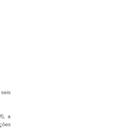
seis 
, a 
ões 