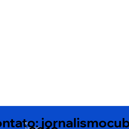
Vitória da Conquista
Rodrigo Hagge
reconhece abelhas nativas
apoio à candid
sem ferrão como
Wagner Alves 
patrimônio natural e cria
deputado esta
medidas de proteção
ntato:
jornalismocu
©
Copyright