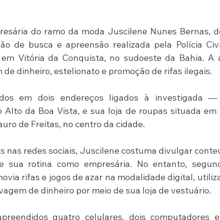
presária do ramo da moda Juscilene Nunes Bernas, d
o de busca e apreensão realizada pela Polícia Civi
 em Vitória da Conquista, no sudoeste da Bahia. A 
de dinheiro, estelionato e promoção de rifas ilegais.
os em dois endereços ligados à investigada — 
ro Alto da Boa Vista, e sua loja de roupas situada em
uro de Freitas, no centro da cidade.
 nas redes sociais, Juscilene costuma divulgar conte
 sua rotina como empresária. No entanto, segund
ia rifas e jogos de azar na modalidade digital, utiliz
vagem de dinheiro por meio de sua loja de vestuário.
preendidos quatro celulares, dois computadores e