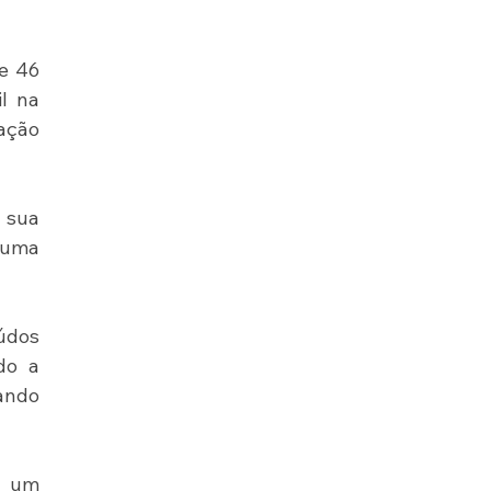
e 46 
l na 
ação 
sua 
 uma 
údos 
o a 
ando 
 um 