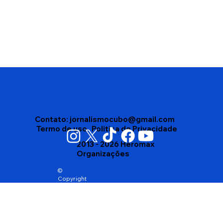
Vigilância Sanitária apreende mais de
4 mil produtos vencidos em depósito
no bairro Brasil, em Vitória da
Conquista
Contato:
jornalismocubo@gmail.com
Termo de uso
Politica de Privacidade
2013 - 2026 Heromax
Organizações
©
Copyright