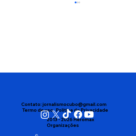
Pesquisa Paraná Pesquisas aponta
ACM Neto na liderança pela disputa
do Governo da Bahia; Jerônimo
Rodrigues aparece com 38,7%
Contato:
jornalismocubo@gmail.com
Termo de uso
Politica de Privacidade
2013 - 2026 Heromax
Organizações
©