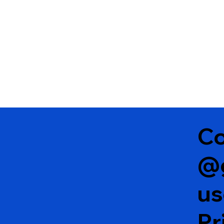
Co
@
u
Pr