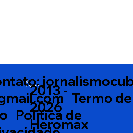
ntato:
jornalismocu
©
2013 -
Copyright
gmail.com
Termo de
2026
so
Politica de
Heromax
ivacidade