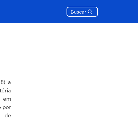
Buscar
8) a 
ória 
 em 
 por 
 de 