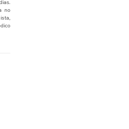
ias. 
 no 
sta, 
ico 