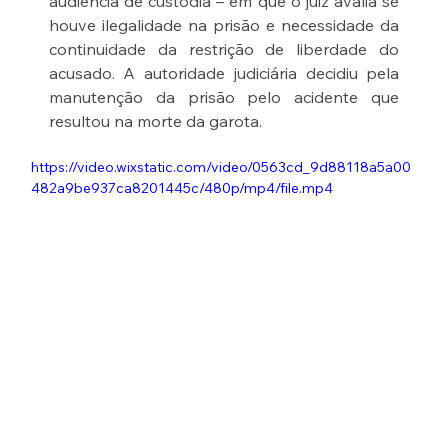
audiência de custódia – em que o juiz avalia se 
houve ilegalidade na prisão e necessidade da 
continuidade da restrição de liberdade do 
acusado. A autoridade judiciária decidiu pela 
manutenção da prisão pelo acidente que 
resultou na morte da garota. 
https://video.wixstatic.com/video/0563cd_9d88118a5a00
482a9be937ca8201445c/480p/mp4/file.mp4