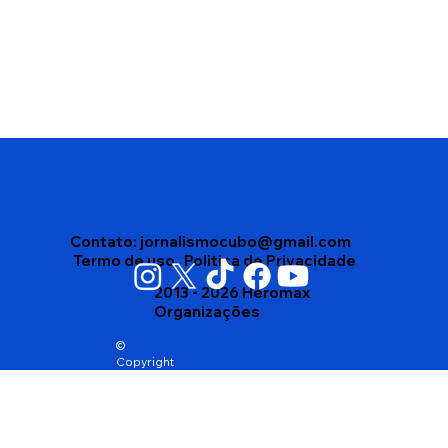
Disputa interna no Democracia Cristã
leva partido a homologar dois nomes
para o Governo da Bahia
Contato:
jornalismocubo@gmail.com
Termo de uso
Politica de Privacidade
2013 - 2026 Heromax
Organizações
©
Copyright