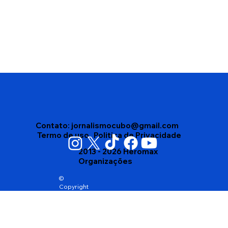
Edson Gomes segue internado após
passar mal depois de show em
Salvador
Contato:
jornalismocubo@gmail.com
Termo de uso
Politica de Privacidade
2013 - 2026 Heromax
Organizações
©
Copyright