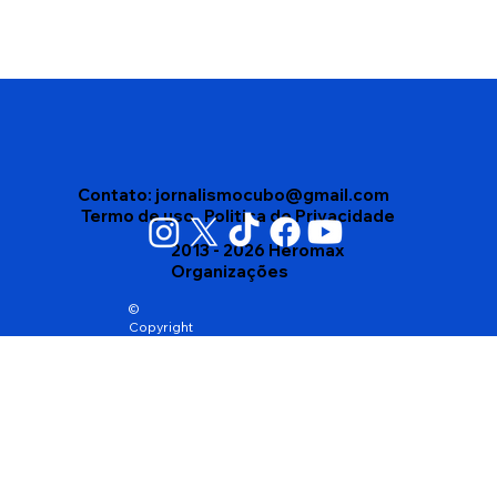
Vigilância Sanitária apreende mais de
4 mil produtos vencidos em depósito
no bairro Brasil, em Vitória da
Conquista
Contato:
jornalismocubo@gmail.com
Termo de uso
Politica de Privacidade
2013 - 2026 Heromax
Organizações
©
Copyright