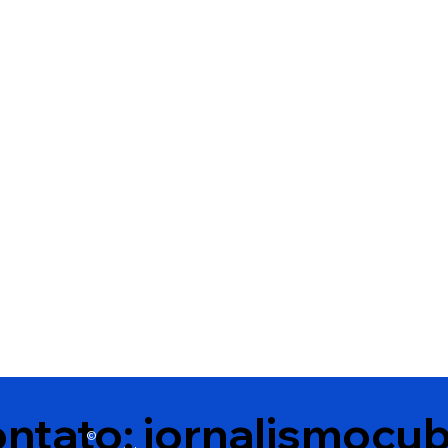
Prêmio Grande Otelo 2026
Camila Pitanga
tem empate entre 'O
Clara Nunes e
Agente Secreto' e 'Manas'.
cinebiografia 
Veja a lista dos
vendedores
ntato:
jornalismocu
©