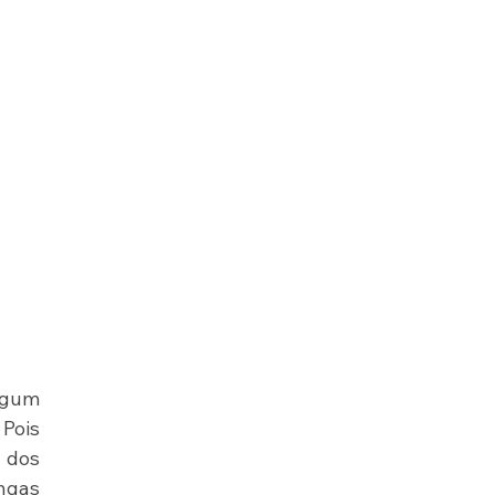
gum 
Pois 
 dos 
gas 