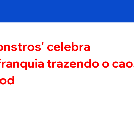
onstros' celebra
 franquia trazendo o cao
ood