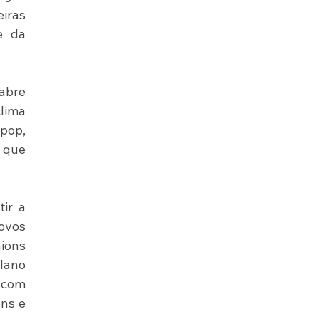
iras 
 da 
abre 
ima 
pop, 
 que 
ir a 
vos 
ions 
lano 
 com 
ns e 