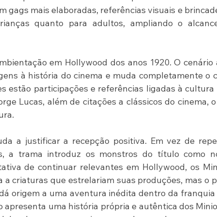
m gags mais elaboradas, referências visuais e brincade
ianças quanto para adultos, ampliando o alcance
ambientação em Hollywood dos anos 1920. O cenário 
ens à história do cinema e muda completamente o cl
s estão participações e referências ligadas à cultura 
rge Lucas, além de citações a clássicos do cinema, o
ra. 
da a justificar a recepção positiva. Em vez de repet
s, a trama introduz os monstros do título como no
ativa de continuar relevantes em Hollywood, os Min
 a criaturas que estrelariam suas produções, mas o p
 dá origem a uma aventura inédita dentro da franquia
o apresenta uma história própria e autêntica dos Minio