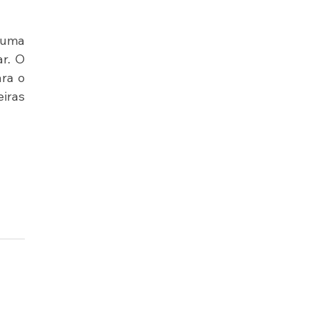
uma 
r. O 
ra o 
ras 