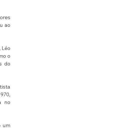
res 
u ao 
 Léo 
mo o 
 do 
sta 
970, 
 no 
o um 