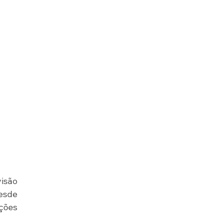
isão 
esde 
ções 