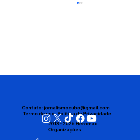
Vitória da Conquista reconhece
abelhas nativas sem ferrão como
patrimônio natural e cria medidas de
proteção
Contato:
jornalismocubo@gmail.com
Termo de uso
Politica de Privacidade
2013 - 2026 Heromax
Organizações
©