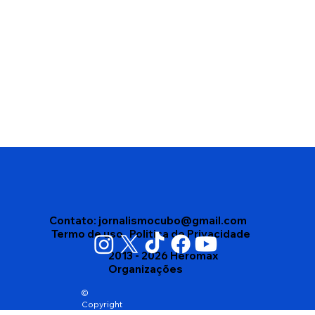
Vitória da Conquista reconhece
abelhas nativas sem ferrão como
patrimônio natural e cria medidas de
proteção
Contato:
jornalismocubo@gmail.com
Termo de uso
Politica de Privacidade
2013 - 2026 Heromax
Organizações
©
Copyright